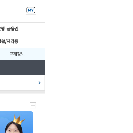
은행·금융권
컴활/자격증
교재정보