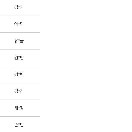
김*연
이*민
유*균
김*빈
김*빈
김*진
채*정
손*민