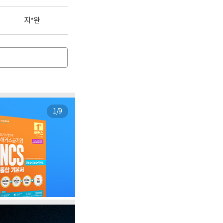
지*완
1
/
9