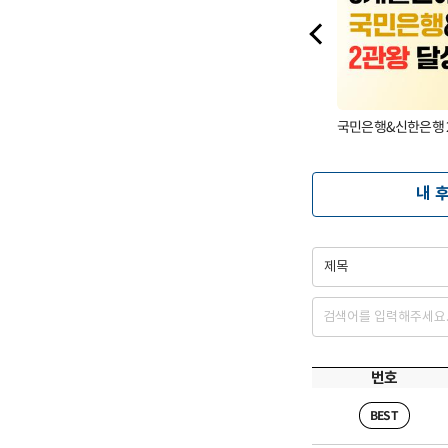
Previous
코레일 최종합격 인터뷰
국민은행&신한은행 
내
후
번호
BEST