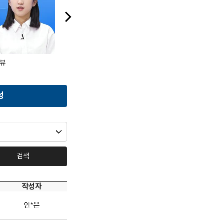
Next
터뷰
포천도시공사 최종합격 인터뷰
성
검색
작성자
안*은