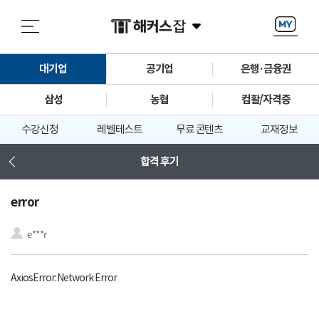
대기업
공기업
은행·금융권
삼성
농협
컴활/자격증
수강신청
레벨테스트
무료 콘텐츠
교재정보
합격 후기
error
e***r
AxiosError: Network Error