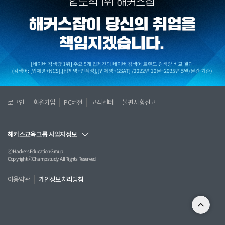
로그인
회원가입
PC버전
고객센터
불편사항신고
해커스교육그룹 사업자정보
ⓒ Hackers Education Group
CopyrightⓒChampstudy. All Rights Reserved.
이용약관
개인정보처리방침
(주) 챔프스터디
서울특별시 서초구 강남대로61길 23(서초동 1316-15) 현대성우빌딩 203호
TEL인강 및 교재: 02)537-5000/해커스 잡아카데미: 02)566-0028
E-MAIL: 인강 jobhelp@hackers.com/잡아카데미 job@hackers.com
FAX: 02)554-5226 ㅣ 사업자등록번호 120-87-09984
대표이사:전재윤 ㅣ 평생교육시설 신고번호:제 지210호