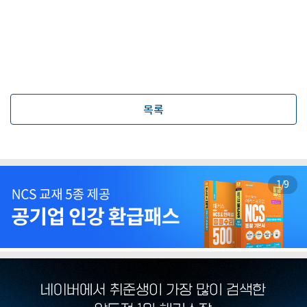
목록
1
/
9