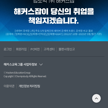
로그인
회원가입
PC버전
고객센터
불편사항신고
해커스교육그룹 사업자정보
ⓒ Hackers Education Group
CopyrightⓒChampstudy. All Rights Reserved.
이용약관
개인정보처리방침
(주) 챔프스터디
서울특별시 서초구 강남대로61길 23(서초동 1316-15) 현대성우빌딩 203호
TEL인강 및 교재: 02)537-5000/해커스 잡아카데미: 02)566-0028
E-MAIL: 인강 jobhelp@hackers.com/잡아카데미 job@hackers.com
FAX: 02)554-5226 ㅣ 사업자등록번호 120-87-09984
대표이사:전재윤 ㅣ 평생교육시설 신고번호:제 지210호