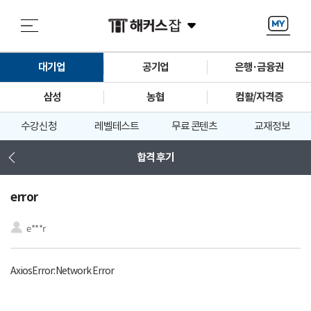
대기업
공기업
은행·금융권
삼성
농협
컴활/자격증
수강신청
레벨테스트
무료 콘텐츠
교재정보
합격 후기
error
e***r
AxiosError: Network Error