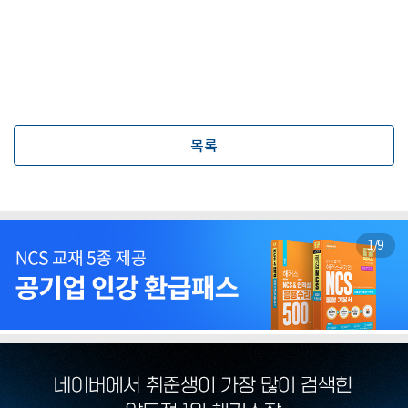
목록
1
/
9