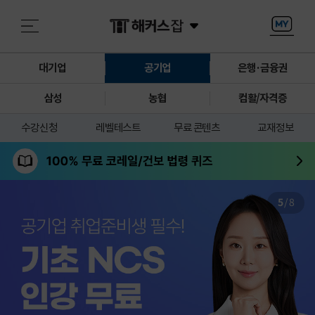
대기업
공기업
은행·금융권
삼성
농협
컴활/자격증
수강신청
레벨테스트
무료 콘텐츠
교재정보
5
/
8