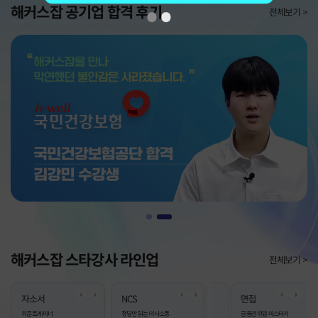
해커스잡
공기업
합격 후기
전체보기 >
1
2
해커스잡 스타강사 라인업
전체보기 >
Previous
Next
Previous
Next
Previou
Next
자소서
면접
NCS
자소서
면접
NCS
면접
 명탐정
취준 트레이너
자소서·면접 all-care
정답만 읽는 의사소통
공기업 취업 연금술사
면접 척척박사
공기업 취업 연금술사
금융권 취업 마스터키