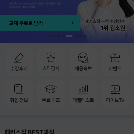
1
2
3
4
5
6
7
8
해커스잡 BEST과정