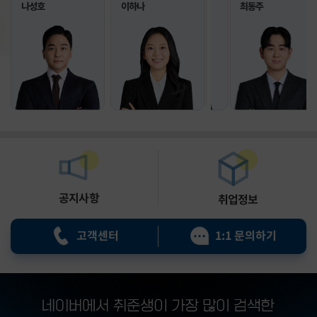
나성호
신혜진
이하나
윤종혁
김태형
윤종혁
최동주
공지사항
취업정보
고객센터
1:1 문의하기