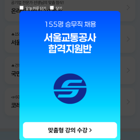
공기업 전문가 선생님의 맞춤 첨삭!
오늘 하루 닫기
닫기
온라인 자소서 1:1 첨삭
🔥155명 승무직 채용의 모든 것, NCS·자소서·면접 단기 완성!
서울교통공사 합격지원반
🔥건보 하반기 채용 임박, 채용 전과정 대비
국민건강보험공단 합격지원반
📣 600명 채용 시작! 공개 경쟁·고졸 채용 하나로 완성
코레일 합격지원반