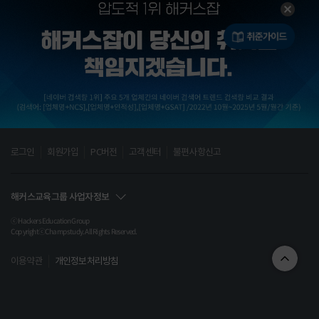
로그인
회원가입
PC버전
고객센터
불편사항신고
해커스교육그룹 사업자정보
ⓒ Hackers Education Group
CopyrightⓒChampstudy. All Rights Reserved.
이용약관
개인정보처리방침
(주) 챔프스터디
서울특별시 서초구 강남대로61길 23(서초동 1316-15) 현대성우빌딩 203호
TEL인강 및 교재: 02)537-5000/해커스 잡아카데미: 02)566-0028
E-MAIL: 인강 jobhelp@hackers.com/잡아카데미 job@hackers.com
FAX: 02)554-5226 ㅣ 사업자등록번호 120-87-09984